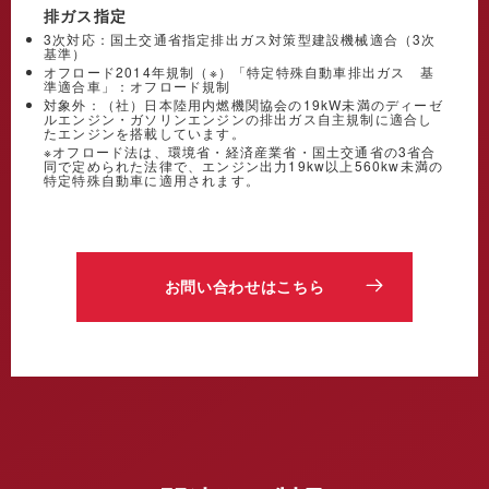
排ガス指定
3次対応：国土交通省指定排出ガス対策型建設機械適合（3次
基準）
オフロード2014年規制（※）「特定特殊自動車排出ガス 基
準適合車」：オフロード規制
対象外：（社）日本陸用内燃機関協会の19kW未満のディーゼ
ルエンジン・ガソリンエンジンの排出ガス自主規制に適合し
たエンジンを搭載しています。
※オフロード法は、環境省・経済産業省・国土交通省の3省合
同で定められた法律で、エンジン出力19kw以上560kw未満の
特定特殊自動車に適用されます。
お問い合わせはこちら