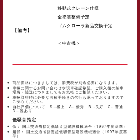
移動式クレーン仕様
全塗装整備予定
ゴムクローラ新品交換予定
【備考】
＜中古機＞
商品価格につきましては、消費税が別途必要になります。
車輛に関するお問い合わせや現車確認希望、ご購入後の納車
場所・陸送につきましてもお気軽にご相談ください。
車輛取得時に必要な各種手続きの代行も承っておりますので
ご安心ください。
自社評価について S…極上 A…優秀 B…良好 C…普通
D…難あり
低騒音指定
低： 国土交通省指定低騒音型建設機械適合（1997年度基準）
超低： 国土交通省指定超低騒音型建設機械適合（1997年度基
準）