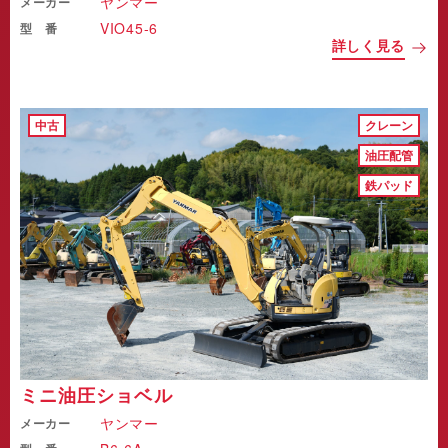
ヤンマー
メーカー
VIO45-6
型 番
詳しく見る
中古
クレーン
油圧配管
鉄パッド
ミニ油圧ショベル
ヤンマー
メーカー