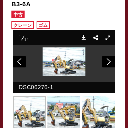
B3-6A
中古
クレーン
ゴム
1
14
DSC06276-1