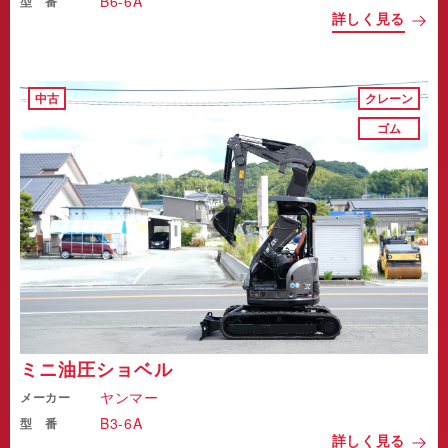
B6-6A
型 番
詳しく見る
中古
クレーン
ゴム
ミニ油圧ショベル
ヤンマー
メーカー
B3-6A
型 番
詳しく見る