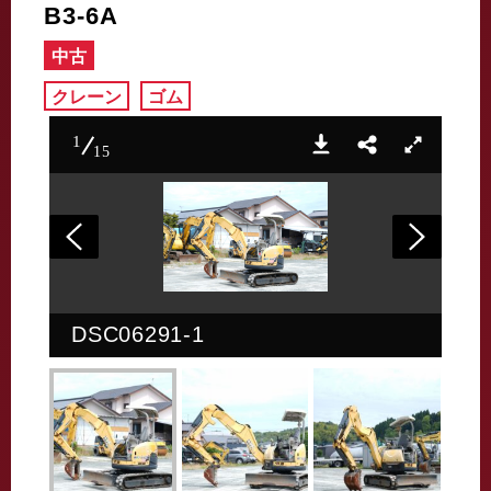
B3-6A
中古
クレーン
ゴム
1
15
DSC06291-1