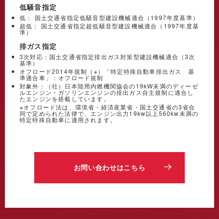
低騒音指定
低： 国土交通省指定低騒音型建設機械適合（1997年度基準）
超低： 国土交通省指定超低騒音型建設機械適合（1997年度基
準）
排ガス指定
3次対応：国土交通省指定排出ガス対策型建設機械適合（3次
基準）
オフロード2014年規制（※）「特定特殊自動車排出ガス 基
準適合車」：オフロード規制
対象外：（社）日本陸用内燃機関協会の19kW未満のディーゼ
ルエンジン・ガソリンエンジンの排出ガス自主規制に適合し
たエンジンを搭載しています。
※オフロード法は、環境省・経済産業省・国土交通省の3省合
同で定められた法律で、エンジン出力19kw以上560kw未満の
特定特殊自動車に適用されます。
お問い合わせはこちら