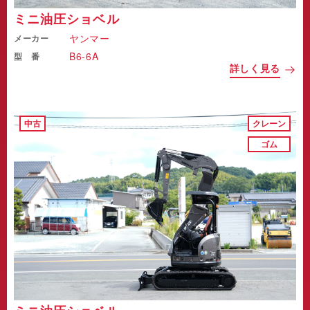
ミニ油圧ショベル
ヤンマー
メーカー
B6-6A
型 番
詳しく見る
中古
クレーン
ゴム