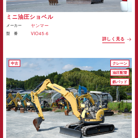
ミニ油圧ショベル
ヤンマー
メーカー
VIO45-6
型 番
詳しく見る
中古
クレーン
油圧配管
鉄パッド