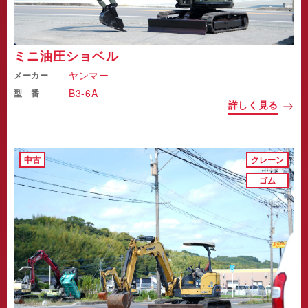
ミニ油圧ショベル
ヤンマー
メーカー
B3-6A
型 番
詳しく見る
中古
クレーン
ゴム