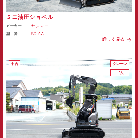
ミニ油圧ショベル
ヤンマー
メーカー
B6-6A
型 番
詳しく見る
中古
クレーン
ゴム