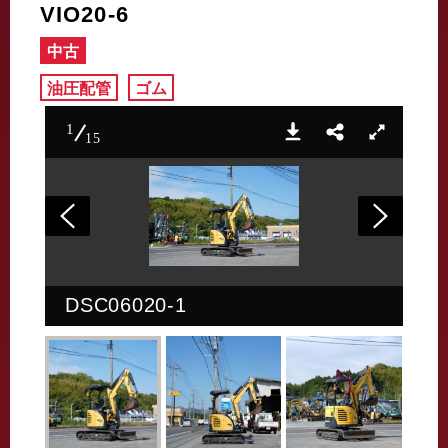
VIO20-6
中古
油圧配管
ゴム
1
15
DSC06020-1