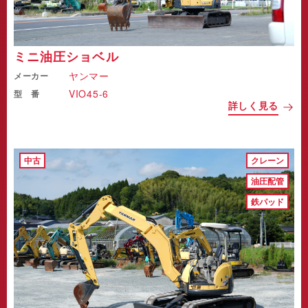
ミニ油圧ショベル
ヤンマー
メーカー
VIO45-6
型 番
詳しく見る
中古
クレーン
油圧配管
鉄パッド