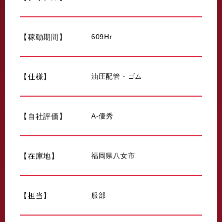
【稼動期間】
609Hr
【仕様】
油圧配管・ゴム
【自社評価】
A-優秀
【在庫地】
福岡県八女市
【担当】
服部