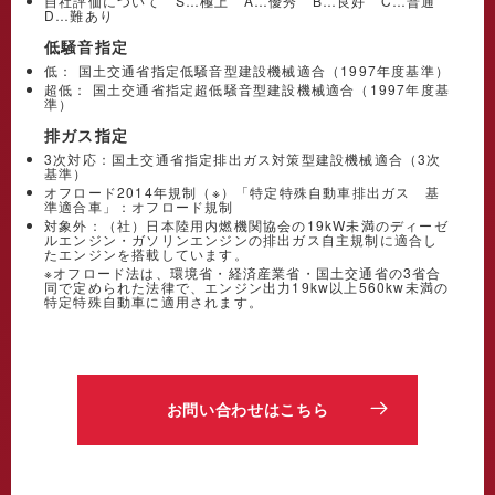
自社評価について S…極上 A…優秀 B…良好 C…普通
D…難あり
低騒音指定
低： 国土交通省指定低騒音型建設機械適合（1997年度基準）
超低： 国土交通省指定超低騒音型建設機械適合（1997年度基
準）
排ガス指定
3次対応：国土交通省指定排出ガス対策型建設機械適合（3次
基準）
オフロード2014年規制（※）「特定特殊自動車排出ガス 基
準適合車」：オフロード規制
対象外：（社）日本陸用内燃機関協会の19kW未満のディーゼ
ルエンジン・ガソリンエンジンの排出ガス自主規制に適合し
たエンジンを搭載しています。
※オフロード法は、環境省・経済産業省・国土交通省の3省合
同で定められた法律で、エンジン出力19kw以上560kw未満の
特定特殊自動車に適用されます。
お問い合わせはこちら